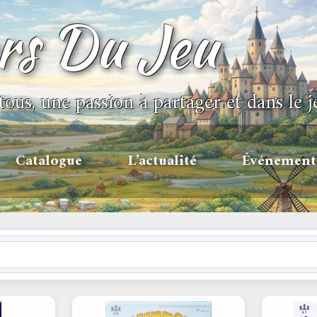
ors Du Jeu
tous, une passion à partager et dans le j
Catalogue
L’actualité
Événement