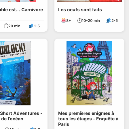
ble est... Carnivore
Les oeufs sont faits
⏱
8+
10-20 min
2-5
⏱
20 min
1-5
 Short Adventures -
Mes premières enigmes à
 de l'océan
tous les étages - Enquête à
Paris