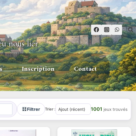
eu nous lier
s
Inscription
Contact
1001
Filtrer
Trier :
jeux trouvés