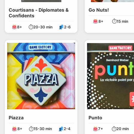
Courtisans - Diplomates &
Go Nuts!
Confidents
⏱
8+
15 min
⏱
8+
20-30 min
2-6
Piazza
Punto
⏱
⏱
8+
15-30 min
2-4
7+
20 min