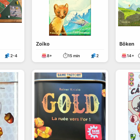
Zoïko
Bôken
⏱
2-4
8+
15 min
2
14+