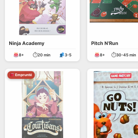
Ninja Academy
Pitch N'Run
⏱
⏱
8+
20 min
3-5
8+
30-45 min
Emprunté