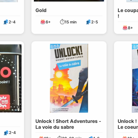
Gold
Le coupa
!
⏱
2-4
6+
15 min
2-5
8+
Unlock ! Short Adventures -
Unlock !
La voie du sabre
Le coeur
2-4