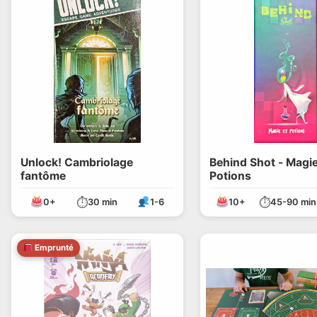
Unlock! Cambriolage
Behind Shot - Magie
fantôme
Potions
⏱
⏱
0+
30 min
1-6
10+
45-90 min
Emprunté