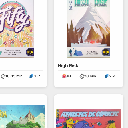
High Risk
⏱
⏱
10-15 min
3-7
8+
20 min
2-4