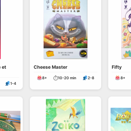
 et
Cheese Master
Fifty
⏱
8+
10-20 min
2-8
8+
1-4