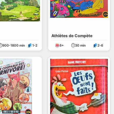
Athlètes de Compète
⏱
⏱
900-1800 min
1-2
6+
30 min
2-6