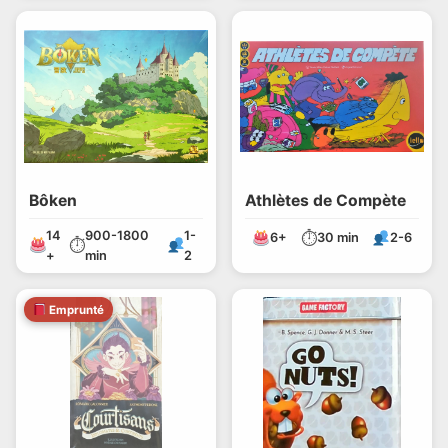
Bôken
Athlètes de Compète
14
900-1800
1-
⏱
6+
30 min
2-6
⏱
+
min
2
Emprunté