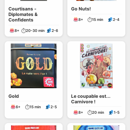
Courtisans -
Go Nuts!
Diplomates &
⏱
Confidents
8+
15 min
2-4
⏱
8+
20-30 min
2-6
Gold
Le coupable est...
Carnivore !
⏱
6+
15 min
2-5
⏱
8+
20 min
1-5