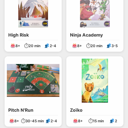
High Risk
Ninja Academy
⏱
⏱
8+
20 min
2-4
8+
20 min
3-5
Pitch N'Run
Zoïko
⏱
⏱
8+
30-45 min
2-4
8+
15 min
2