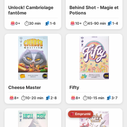
Unlock! Cambriolage
Behind Shot - Magie et
fantôme
Potions
⏱
⏱
0+
30 min
1-6
10+
45-90 min
1-4
Cheese Master
Fifty
⏱
⏱
8+
10-20 min
2-8
8+
10-15 min
3-7
Emprunté