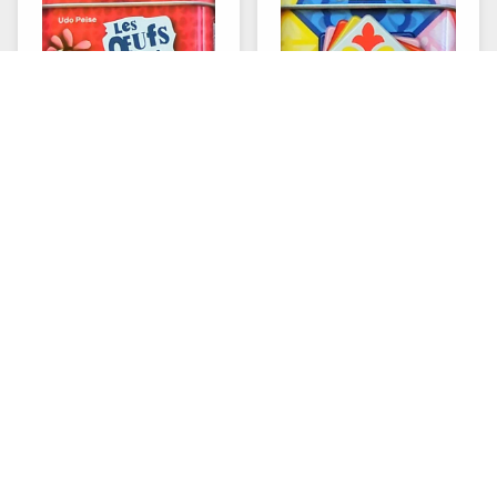
Les oeufs sont faits
Piazza
⏱
⏱
8+
10-20 min
2-5
8+
15-30 min
2-4
Punto
Unlock ! Short
Adventures - La voie