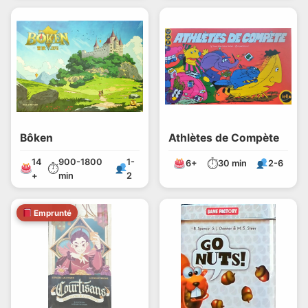
Bôken
Athlètes de Compète
14
900-1800
1-
⏱
6+
30 min
2-6
⏱
+
min
2
Emprunté