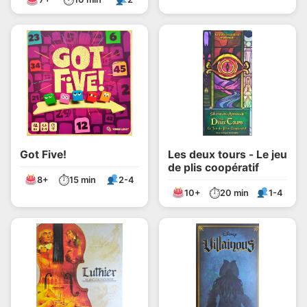
Got Five!
Les deux tours - Le jeu
de plis coopératif
⏱
8+
15 min
2-4
⏱
10+
20 min
1-4