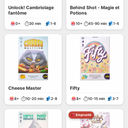
Unlock! Cambriolage
Behind Shot - Magie et
fantôme
Potions
⏱
⏱
0+
30 min
1-6
10+
45-90 min
1-4
Cheese Master
Fifty
⏱
⏱
8+
10-20 min
2-8
8+
10-15 min
3-7
Emprunté