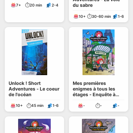
⏱
du sabre
7+
20 min
2-4
⏱
10+
30-60 min
1-6
Unlock ! Short
Mes premières
Adventures - Le coeur
enigmes à tous les
de l'océan
étages - Enquête à
Paris
⏱
⏱
10+
45 min
1-6
-
-
-