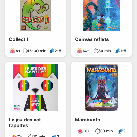
Collect !
Canvas reflets
⏱
⏱
8+
15-30 min
2-5
14+
30 min
1-5
Le jeu des cat-
Marabunta
tapultes
⏱
10+
30 min
2
⏱
7+
10 min
2