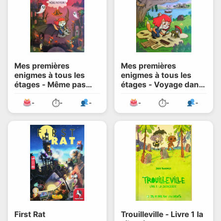
Mes premières
Mes premières
enigmes à tous les
enigmes à tous les
étages - Même pas
étages - Voyage dans
peur
le temps
⏱
⏱
-
-
-
-
-
-
First Rat
Trouilleville - Livre 1 la