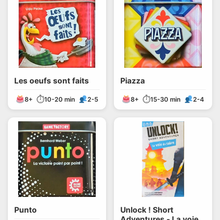
Les oeufs sont faits
Piazza
⏱
⏱
8+
10-20 min
2-5
8+
15-30 min
2-4
Punto
Unlock ! Short
Adventures - La voie