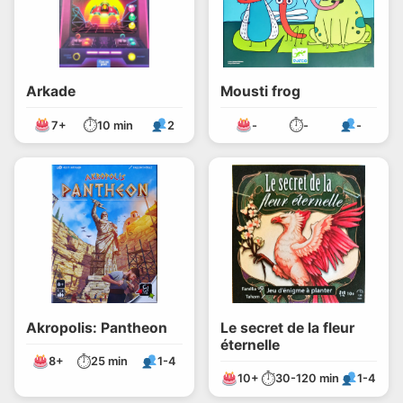
Arkade
Mousti frog
⏱
⏱
7+
10 min
2
-
-
-
Akropolis: Pantheon
Le secret de la fleur
éternelle
⏱
8+
25 min
1-4
⏱
10+
30-120 min
1-4