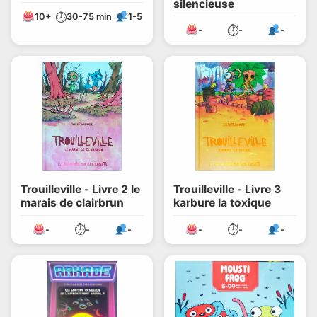
silencieuse
⏱
10+
30-75 min
1-5
⏱
-
-
-
Trouilleville - Livre 2 le
Trouilleville - Livre 3
marais de clairbrun
karbure la toxique
⏱
⏱
-
-
-
-
-
-