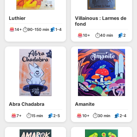
Luthier
Villainous : Larmes de
fond
⏱
14+
90-150 min
1-4
⏱
10+
40 min
2
Abra Chadabra
Amanite
⏱
⏱
7+
15 min
2-5
10+
30 min
2-4