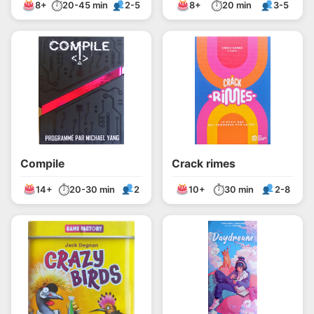
⏱
⏱
8+
20-45 min
2-5
8+
20 min
3-5
Compile
Crack rimes
⏱
⏱
14+
20-30 min
2
10+
30 min
2-8