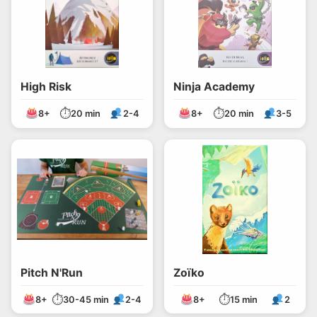
High Risk
Ninja Academy
⏱
⏱
8+
20 min
2-4
8+
20 min
3-5
Pitch N'Run
Zoïko
⏱
⏱
8+
30-45 min
2-4
8+
15 min
2