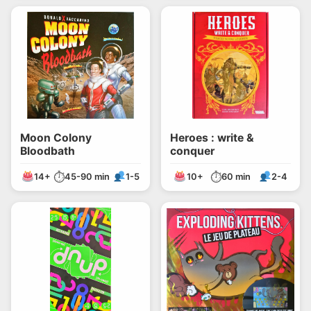
Moon Colony
Heroes : write &
Bloodbath
conquer
⏱
⏱
14+
45-90 min
1-5
10+
60 min
2-4