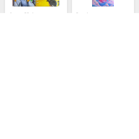
Crazy Birds
Daydream
⏱
⏱
8+
15-25 min
2-5
8+
15-30 min
1-5
Dj Set
Donjons & Chatons -
Boîte de découverte
⏱
12+
10-20 min
3-16
⏱
7+
30-240 min
2-6