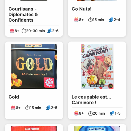
Courtisans -
Go Nuts!
Diplomates &
⏱
Confidents
8+
15 min
2-4
⏱
8+
20-30 min
2-6
Gold
Le coupable est...
Carnivore !
⏱
6+
15 min
2-5
⏱
8+
20 min
1-5