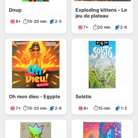
Dnup
Exploding kittens - Le
jeu de plateau
⏱
8+
15-20 min
2-5
⏱
7+
20 min
2-6
Oh mon dieu - Egypte
Solstis
⏱
⏱
7+
15-20 min
2-6
8+
15 min
1-2