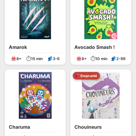
Amarok
Avocado Smash !
⏱
⏱
8+
15 min
3-6
6+
10 min
2-99
Emprunté
Charuma
Chouineurs