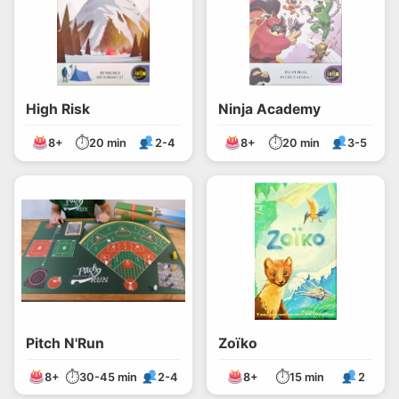
High Risk
Ninja Academy
⏱
⏱
8+
20 min
2-4
8+
20 min
3-5
Pitch N'Run
Zoïko
⏱
⏱
8+
30-45 min
2-4
8+
15 min
2