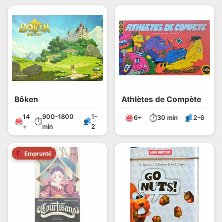
Bôken
Athlètes de Compète
14
900-1800
1-
⏱
6+
30 min
2-6
⏱
+
min
2
Emprunté