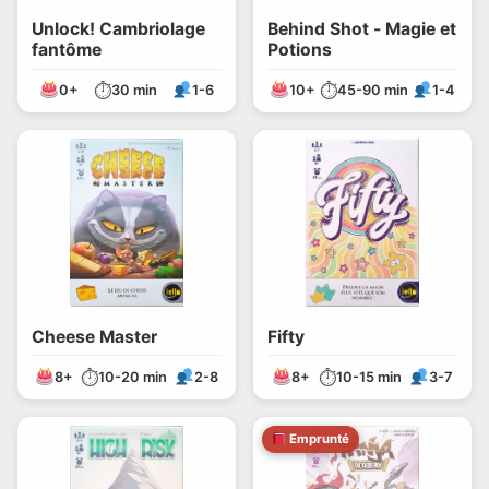
Unlock! Cambriolage
Behind Shot - Magie et
fantôme
Potions
⏱
⏱
0+
30 min
1-6
10+
45-90 min
1-4
Cheese Master
Fifty
⏱
⏱
8+
10-20 min
2-8
8+
10-15 min
3-7
Emprunté