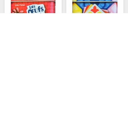
Les oeufs sont faits
Piazza
⏱
⏱
8+
10-20 min
2-5
8+
15-30 min
2-4
Punto
Unlock ! Short
Adventures - La voie