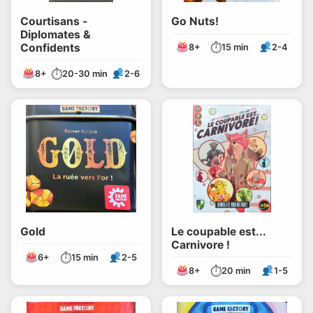
Courtisans -
Go Nuts!
Diplomates &
⏱
Confidents
8+
15 min
2-4
⏱
8+
20-30 min
2-6
Gold
Le coupable est...
Carnivore !
⏱
6+
15 min
2-5
⏱
8+
20 min
1-5