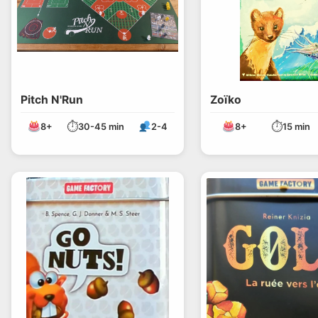
Pitch N'Run
Zoïko
⏱
⏱
8+
30-45 min
2-4
8+
15 min