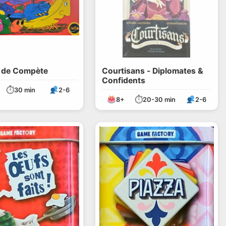
s de Compète
Courtisans - Diplomates &
Confidents
⏱
30 min
2-6
⏱
8+
20-30 min
2-6