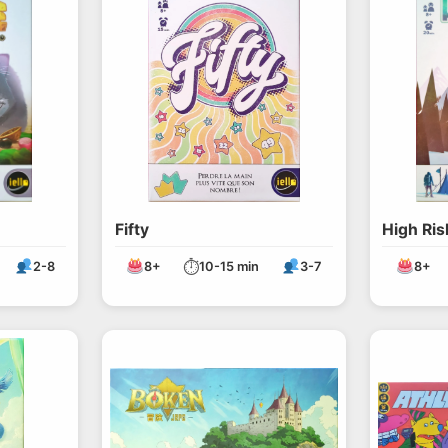
Fifty
High Ris
⏱
2-8
8+
10-15 min
3-7
8+