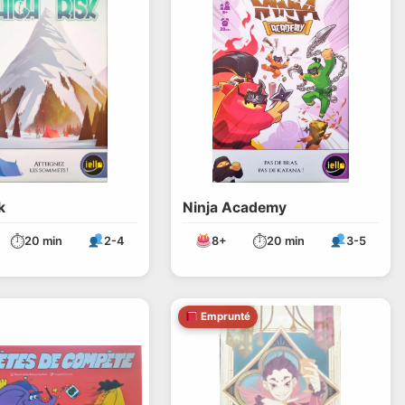
k
Ninja Academy
⏱
⏱
20 min
2-4
8+
20 min
3-5
Emprunté