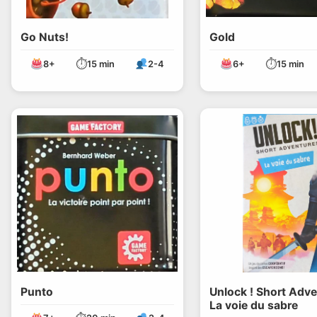
Go Nuts!
Gold
⏱
⏱
8+
15 min
2-4
6+
15 min
Punto
Unlock ! Short Adve
La voie du sabre