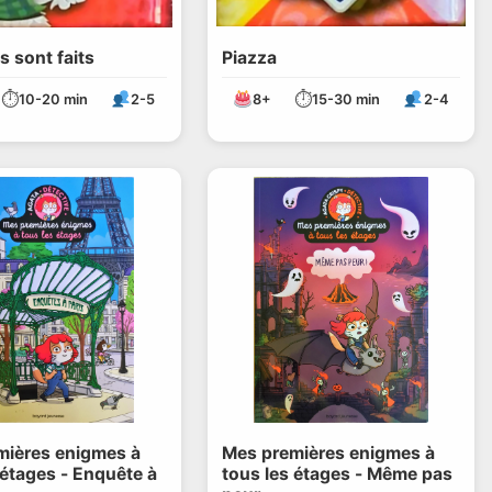
s sont faits
Piazza
⏱
⏱
10-20 min
2-5
8+
15-30 min
2-4
mières enigmes à
Mes premières enigmes à
 étages - Enquête à
tous les étages - Même pas