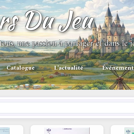
ors Du Jeu
tous, une passion à partager et dans le j
Catalogue
L’actualité
Événement