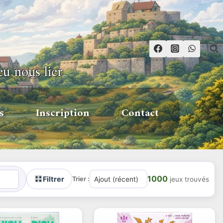
eu nous lier
s
Inscription
Contact
1000
Filtrer
Trier :
jeux trouvés