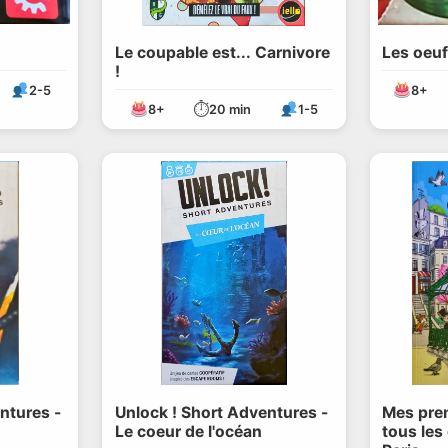
Le coupable est... Carnivore
Les oeuf
!
2-5
8+
⏱
8+
20 min
1-5
ntures -
Unlock ! Short Adventures -
Mes pre
Le coeur de l'océan
tous les