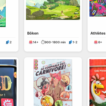
Bôken
Athlète
⏱
2
14+
900-1800 min
1-2
6+