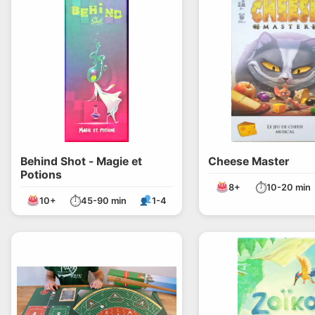
Behind Shot - Magie et
Cheese Master
Potions
⏱
8+
10-20 min
⏱
10+
45-90 min
1-4