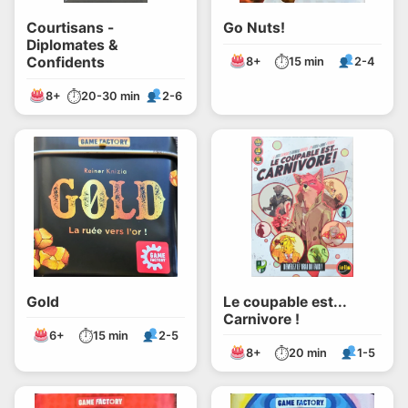
Courtisans -
Go Nuts!
Diplomates &
⏱
Confidents
8+
15 min
2-4
⏱
8+
20-30 min
2-6
Gold
Le coupable est...
Carnivore !
⏱
6+
15 min
2-5
⏱
8+
20 min
1-5