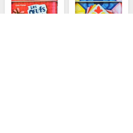
Les oeufs sont faits
Piazza
⏱
⏱
8+
10-20 min
2-5
8+
15-30 min
2-4
Punto
Unlock ! Short
Adventures - La voie