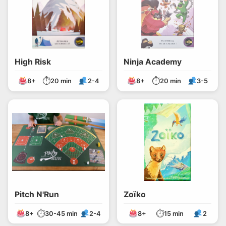
High Risk
Ninja Academy
⏱
⏱
8+
20 min
2-4
8+
20 min
3-5
Pitch N'Run
Zoïko
⏱
⏱
8+
30-45 min
2-4
8+
15 min
2