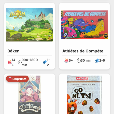
Bôken
Athlètes de Compète
14
900-1800
1-
⏱
6+
30 min
2-6
⏱
+
min
2
Emprunté