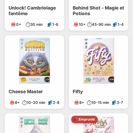
Unlock! Cambriolage
Behind Shot - Magie et
fantôme
Potions
⏱
⏱
0+
30 min
1-6
10+
45-90 min
1-4
Cheese Master
Fifty
⏱
⏱
8+
10-20 min
2-8
8+
10-15 min
3-7
Emprunté